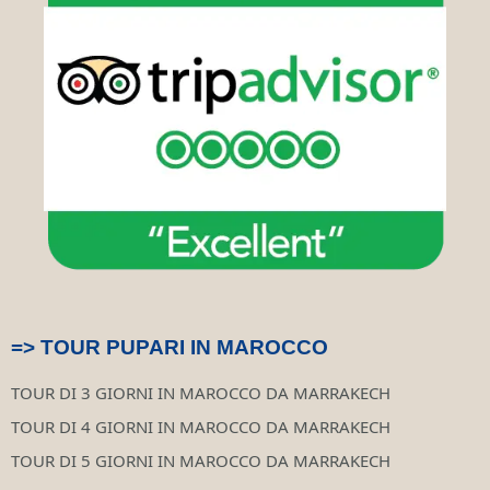
o
r
p
v
e
k
a
p
i
s
m
s
t
o
r
=> TOUR PUPARI IN MAROCCO
TOUR DI 3 GIORNI IN MAROCCO DA MARRAKECH
TOUR DI 4 GIORNI IN MAROCCO DA MARRAKECH
TOUR DI 5 GIORNI IN MAROCCO DA MARRAKECH